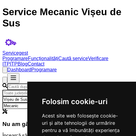
Service Mecanic Vișeu de
Sus
Servicegest
Programare
Funcționalități
Caută service
Verificare
ITP
ITP
Blog
Contact
Dashboard
Programare
×
Folosim cookie-uri
×
Acest site web folosește cookie-
uri și alte tehnologii de urmărire
Nu am găsit servicii
pentru a vă îmbunătăți experiența
Încearcă să modifici criteriile de căutare.