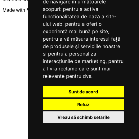
de navigare în următoarele
scopuri:
pentru a activa
Made with 💜 by
Servicegest
funcționalitatea de bază a site-
ului web
,
pentru a oferi o
experiență mai bună pe site
,
pentru a vă măsura interesul față
de produsele și serviciile noastre
și pentru a personaliza
interacțiunile de marketing
,
pentru
a livra reclame care sunt mai
relevante pentru dvs
.
Sunt de acord
Refuz
Vreau să schimb setările