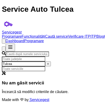
Service Auto Tulcea
Servicegest
Programare
Funcționalități
Caută service
Verificare ITP
ITP
Blog
Dashboard
Programare
×
Nu am găsit servicii
Încearcă să modifici criteriile de căutare.
Made with 💜 by
Servicegest