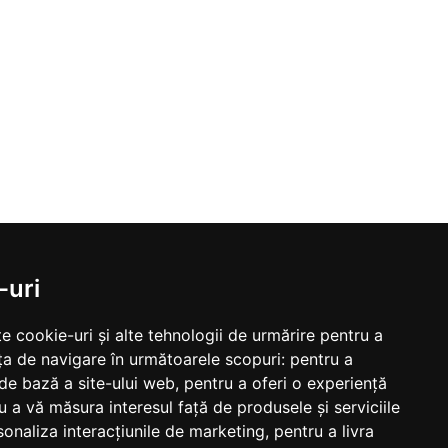
-uri
e cookie-uri și alte tehnologii de urmărire pentru a
ța de navigare în următoarele scopuri:
pentru a
 de bază a site-ului web
,
pentru a oferi o experiență
u a vă măsura interesul față de produsele și serviciile
sonaliza interacțiunile de marketing
,
pentru a livra