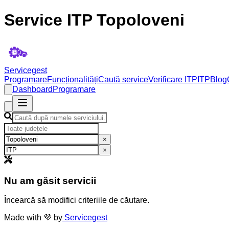
Service ITP Topoloveni
Servicegest
Programare
Funcționalități
Caută service
Verificare ITP
ITP
Blog
Dashboard
Programare
×
×
Nu am găsit servicii
Încearcă să modifici criteriile de căutare.
Made with 💜 by
Servicegest