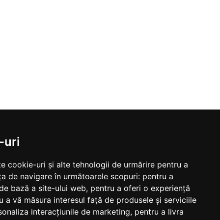
-uri
e cookie-uri și alte tehnologii de urmărire pentru a
ța de navigare în următoarele scopuri:
pentru a
 de bază a site-ului web
,
pentru a oferi o experiență
u a vă măsura interesul față de produsele și serviciile
sonaliza interacțiunile de marketing
,
pentru a livra