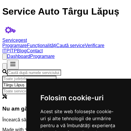
Service Auto Târgu Lăpuș
Servicegest
Programare
Funcționalități
Caută service
Verificare
ITP
ITP
Blog
Contact
Dashboard
Programare
×
Folosim cookie-uri
Nu am găsit servicii
Acest site web folosește cookie-
uri și alte tehnologii de urmărire
Încearcă să modifici criteriile de căutare.
pentru a vă îmbunătăți experiența
Made with 💜 by
Servicegest