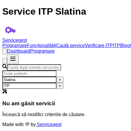
Service ITP Slatina
Servicegest
Programare
Funcționalități
Caută service
Verificare ITP
ITP
Blog
Dashboard
Programare
×
×
Nu am găsit servicii
Încearcă să modifici criteriile de căutare.
Made with 💜 by
Servicegest