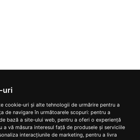
-uri
e cookie-uri și alte tehnologii de urmărire pentru a
ța de navigare în următoarele scopuri:
pentru a
 de bază a site-ului web
,
pentru a oferi o experiență
u a vă măsura interesul față de produsele și serviciile
sonaliza interacțiunile de marketing
,
pentru a livra