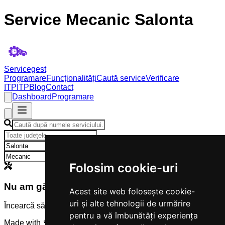
Service Mecanic Salonta
Servicegest
Programare
Funcționalități
Caută service
Verificare
ITP
ITP
Blog
Contact
Dashboard
Programare
×
×
Folosim cookie-uri
Nu am găsit servicii
Acest site web folosește cookie-
uri și alte tehnologii de urmărire
Încearcă să modifici criteriile de căutare.
pentru a vă îmbunătăți experiența
Made with 💜 by
Servicegest