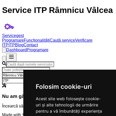
Service ITP Râmnicu Vâlcea
Servicegest
Programare
Funcționalități
Caută service
Verificare
ITP
ITP
Blog
Contact
Dashboard
Programare
×
×
Folosim cookie-uri
Nu am găsit servicii
Acest site web folosește cookie-
uri și alte tehnologii de urmărire
Încearcă să modifici criteriile de căutare.
pentru a vă îmbunătăți experiența
Made with 💜 by
Servicegest