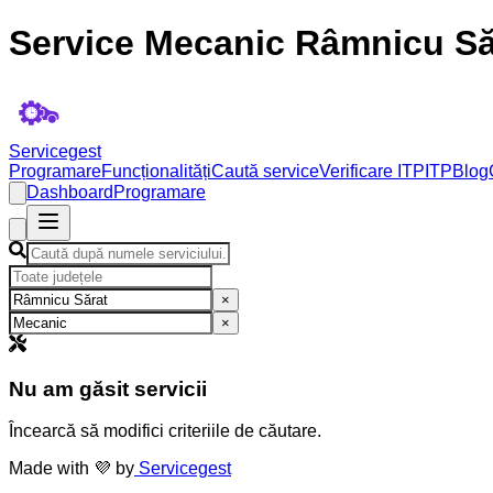
Service Mecanic Râmnicu Să
Servicegest
Programare
Funcționalități
Caută service
Verificare ITP
ITP
Blog
Dashboard
Programare
×
×
Nu am găsit servicii
Încearcă să modifici criteriile de căutare.
Made with 💜 by
Servicegest