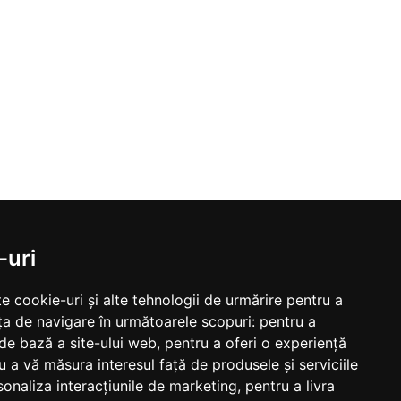
-uri
e cookie-uri și alte tehnologii de urmărire pentru a
ța de navigare în următoarele scopuri:
pentru a
 de bază a site-ului web
,
pentru a oferi o experiență
u a vă măsura interesul față de produsele și serviciile
sonaliza interacțiunile de marketing
,
pentru a livra