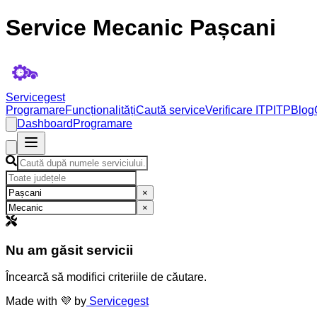
Service Mecanic Pașcani
Servicegest
Programare
Funcționalități
Caută service
Verificare ITP
ITP
Blog
Dashboard
Programare
×
×
Nu am găsit servicii
Încearcă să modifici criteriile de căutare.
Made with 💜 by
Servicegest