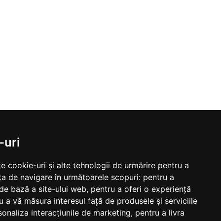
-uri
e cookie-uri și alte tehnologii de urmărire pentru a
ța de navigare în următoarele scopuri:
pentru a
 de bază a site-ului web
,
pentru a oferi o experiență
u a vă măsura interesul față de produsele și serviciile
sonaliza interacțiunile de marketing
,
pentru a livra