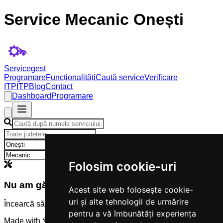
Service Mecanic Onești
Servicegest
Programare
Funcționalități
Caută service
Verificare
ITP
ITP
Blog
Contact
Dashboard
Programare
×
×
Folosim cookie-uri
Nu am găsit servicii
Acest site web folosește cookie-
uri și alte tehnologii de urmărire
Încearcă să modifici criteriile de căutare.
pentru a vă îmbunătăți experiența
Made with 💜 by
Servicegest