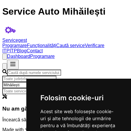
Service Auto Mihăilești
Servicegest
Programare
Funcționalități
Caută service
Verificare
ITP
ITP
Blog
Contact
Dashboard
Programare
×
Folosim cookie-uri
Nu am găsit servicii
Acest site web folosește cookie-
uri și alte tehnologii de urmărire
Încearcă să modifici criteriile de căutare.
pentru a vă îmbunătăți experiența
Made with 💜 by
Servicegest