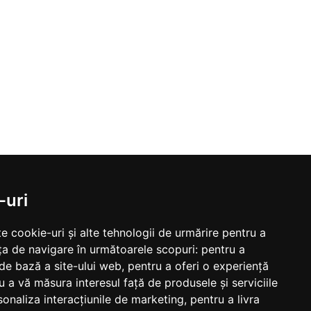
-uri
e cookie-uri și alte tehnologii de urmărire pentru a
ța de navigare în următoarele scopuri:
pentru a
 de bază a site-ului web
,
pentru a oferi o experiență
u a vă măsura interesul față de produsele și serviciile
sonaliza interacțiunile de marketing
,
pentru a livra