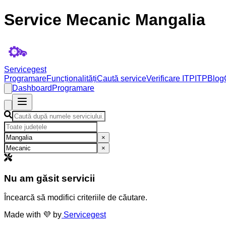
Service Mecanic Mangalia
Servicegest
Programare
Funcționalități
Caută service
Verificare ITP
ITP
Blog
Dashboard
Programare
×
×
Nu am găsit servicii
Încearcă să modifici criteriile de căutare.
Made with 💜 by
Servicegest