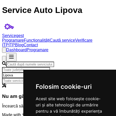
Service Auto Lipova
Servicegest
Programare
Funcționalități
Caută service
Verificare
ITP
ITP
Blog
Contact
Dashboard
Programare
×
Folosim cookie-uri
Nu am găsit servicii
Acest site web folosește cookie-
uri și alte tehnologii de urmărire
Încearcă să modifici criteriile de căutare.
pentru a vă îmbunătăți experiența
Made with 💜 by
Servicegest