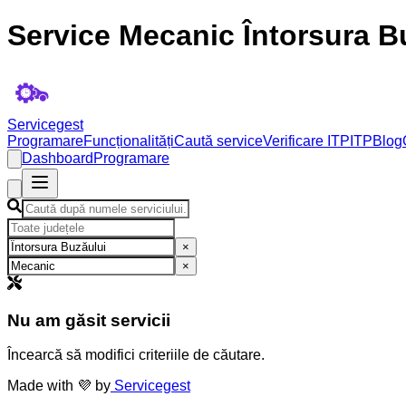
Service Mecanic Întorsura B
Servicegest
Programare
Funcționalități
Caută service
Verificare ITP
ITP
Blog
Dashboard
Programare
×
×
Nu am găsit servicii
Încearcă să modifici criteriile de căutare.
Made with 💜 by
Servicegest