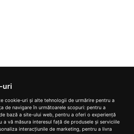
-uri
e cookie-uri și alte tehnologii de urmărire pentru a
ța de navigare în următoarele scopuri:
pentru a
 de bază a site-ului web
,
pentru a oferi o experiență
u a vă măsura interesul față de produsele și serviciile
sonaliza interacțiunile de marketing
,
pentru a livra