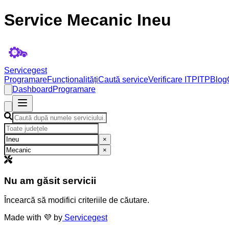
Service Mecanic Ineu
Servicegest
Programare
Funcționalități
Caută service
Verificare ITP
ITP
Blog
Dashboard
Programare
×
×
Nu am găsit servicii
Încearcă să modifici criteriile de căutare.
Made with 💜 by
Servicegest