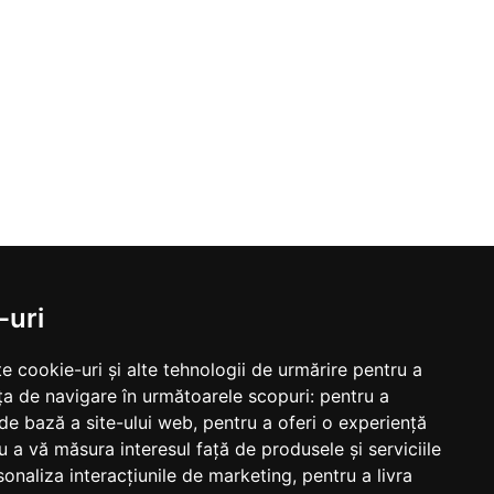
-uri
e cookie-uri și alte tehnologii de urmărire pentru a
ța de navigare în următoarele scopuri:
pentru a
 de bază a site-ului web
,
pentru a oferi o experiență
u a vă măsura interesul față de produsele și serviciile
sonaliza interacțiunile de marketing
,
pentru a livra