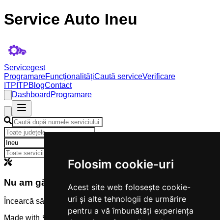
Service Auto Ineu
Servicegest
Programare
Funcționalități
Caută service
Verificare
ITP
ITP
Blog
Contact
Dashboard
Programare
×
Folosim cookie-uri
Nu am găsit servicii
Acest site web folosește cookie-
uri și alte tehnologii de urmărire
Încearcă să modifici criteriile de căutare.
pentru a vă îmbunătăți experiența
Made with 💜 by
Servicegest