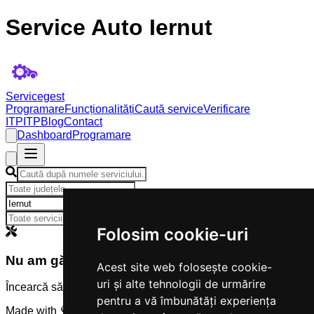
Service Auto Iernut
Servicegest
Programare
Funcționalități
Caută service
Verificare
ITP
ITP
Blog
Contact
Dashboard
Programare
×
Folosim cookie-uri
Nu am găsit servicii
Acest site web folosește cookie-
uri și alte tehnologii de urmărire
Încearcă să modifici criteriile de căutare.
pentru a vă îmbunătăți experiența
Made with 💜 by
Servicegest