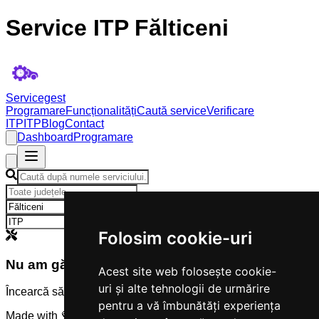
Service ITP Fălticeni
Servicegest
Programare
Funcționalități
Caută service
Verificare
ITP
ITP
Blog
Contact
Dashboard
Programare
×
×
Folosim cookie-uri
Nu am găsit servicii
Acest site web folosește cookie-
uri și alte tehnologii de urmărire
Încearcă să modifici criteriile de căutare.
pentru a vă îmbunătăți experiența
Made with 💜 by
Servicegest