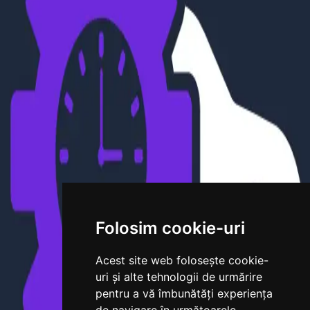
ITP
4.5
(
4
)
Cluj-Napoca, CJ
Deschis acum
Dorobantilor Service
ITP
Mecanică
4.5
(
2
)
Cluj-Napoca, CJ
Deschis acum
Folosim cookie-uri
ITP Levisti
Acest site web folosește cookie-
ITP
uri și alte tehnologii de urmărire
pentru a vă îmbunătăți experiența
4.5
(
2
)
Cluj-Napoca, CJ