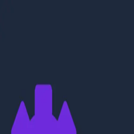
Service Auto Cluj-Napoca
Servicegest
Programare
Funcționalități
Caută service
Verificare
ITP
ITP
Blog
Contact
Dashboard
Programare
×
5
servicii găsite
Autodias