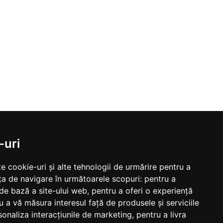
-uri
e cookie-uri și alte tehnologii de urmărire pentru a
ța de navigare în următoarele scopuri:
pentru a
 de bază a site-ului web
,
pentru a oferi o experiență
u a vă măsura interesul față de produsele și serviciile
sonaliza interacțiunile de marketing
,
pentru a livra