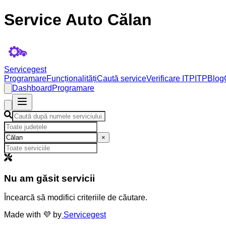
Service Auto Călan
Servicegest
Programare
Funcționalități
Caută service
Verificare ITP
ITP
Blog
Dashboard
Programare
×
Nu am găsit servicii
Încearcă să modifici criteriile de căutare.
Made with 💜 by
Servicegest