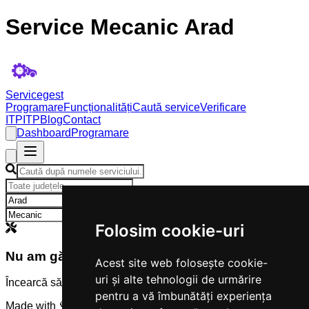
Service Mecanic Arad
Servicegest
Programare
Funcționalități
Caută service
Verificare
ITP
ITP
Blog
Contact
Dashboard
Programare
×
×
Folosim cookie-uri
Nu am găsit servicii
Acest site web folosește cookie-
uri și alte tehnologii de urmărire
Încearcă să modifici criteriile de căutare.
pentru a vă îmbunătăți experiența
Made with 💜 by
Servicegest