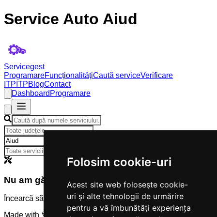
Service Auto Aiud
Servicegest
Programare
Funcționalități
Caută service
Verificare
ITP
ITP
Blog
Contact
Dashboard
Programare
×
Folosim cookie-uri
Nu am găsit servicii
Acest site web folosește cookie-
uri și alte tehnologii de urmărire
Încearcă să modifici criteriile de căutare.
pentru a vă îmbunătăți experiența
Made with 💜 by
Servicegest