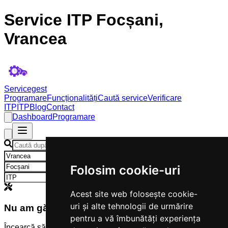
Service ITP Focșani,
Vrancea
Servicegest
Programare
Funcționalități
Caută service
Verificare
ITP
ITP
Blog
Contact
Dashboard
Programare
×
×
Folosim cookie-uri
×
Acest site web folosește cookie-
uri și alte tehnologii de urmărire
Nu am găsit servicii
pentru a vă îmbunătăți experiența
Încearcă să modifici criteriile de căutare.