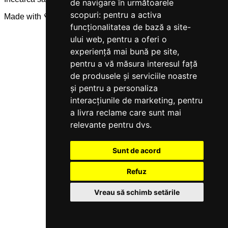
de navigare în următoarele
scopuri:
pentru a activa
Made with 💜 by
Servicegest
funcționalitatea de bază a site-
ului web
,
pentru a oferi o
experiență mai bună pe site
,
pentru a vă măsura interesul față
de produsele și serviciile noastre
și pentru a personaliza
interacțiunile de marketing
,
pentru
a livra reclame care sunt mai
relevante pentru dvs
.
Sunt de acord
Refuz
Vreau să schimb setările