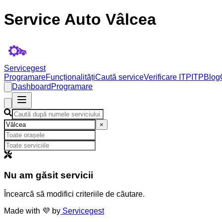
Service Auto Vâlcea
Servicegest
Programare
Funcționalități
Caută service
Verificare ITP
ITP
Blog
Dashboard
Programare
×
Nu am găsit servicii
Încearcă să modifici criteriile de căutare.
Made with 💜 by
Servicegest