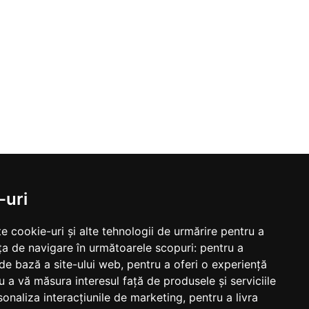
-uri
e cookie-uri și alte tehnologii de urmărire pentru a
ța de navigare în următoarele scopuri:
pentru a
 de bază a site-ului web
,
pentru a oferi o experiență
u a vă măsura interesul față de produsele și serviciile
sonaliza interacțiunile de marketing
,
pentru a livra