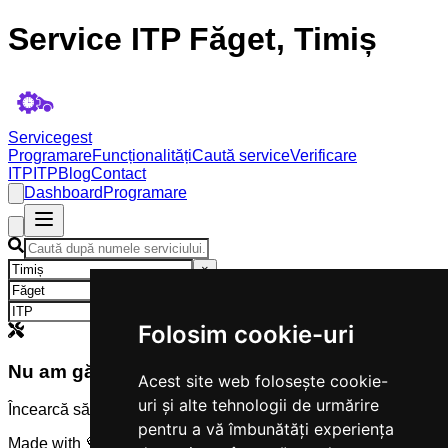
Service ITP Făget, Timiș
Servicegest
Programare
Funcționalități
Caută service
Verificare
ITP
ITP
Blog
Contact
Dashboard
Programare
×
×
×
Folosim cookie-uri
Nu am găsit servicii
Acest site web folosește cookie-
uri și alte tehnologii de urmărire
Încearcă să modifici criteriile de căutare.
pentru a vă îmbunătăți experiența
Made with 💜 by
Servicegest