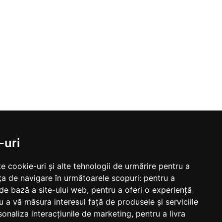
-uri
e cookie-uri și alte tehnologii de urmărire pentru a
ța de navigare în următoarele scopuri:
pentru a
 de bază a site-ului web
,
pentru a oferi o experiență
u a vă măsura interesul față de produsele și serviciile
sonaliza interacțiunile de marketing
,
pentru a livra