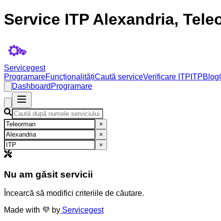
Service ITP Alexandria, Tel
Servicegest
Programare
Funcționalități
Caută service
Verificare ITP
ITP
Blog
Dashboard
Programare
×
×
×
Nu am găsit servicii
Încearcă să modifici criteriile de căutare.
Made with 💜 by
Servicegest