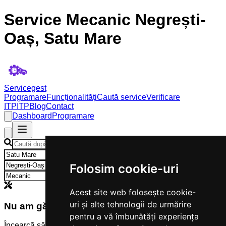
Service Mecanic Negrești-
Oaș, Satu Mare
Servicegest
Programare
Funcționalități
Caută service
Verificare
ITP
ITP
Blog
Contact
Dashboard
Programare
×
×
Folosim cookie-uri
×
Acest site web folosește cookie-
uri și alte tehnologii de urmărire
Nu am găsit servicii
pentru a vă îmbunătăți experiența
Încearcă să modifici criteriile de căutare.