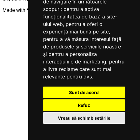
de navigare în următoarele
scopuri:
pentru a activa
Made with 💜 by
Servicegest
funcționalitatea de bază a site-
ului web
,
pentru a oferi o
experiență mai bună pe site
,
pentru a vă măsura interesul față
de produsele și serviciile noastre
și pentru a personaliza
interacțiunile de marketing
,
pentru
a livra reclame care sunt mai
relevante pentru dvs
.
Sunt de acord
Refuz
Vreau să schimb setările