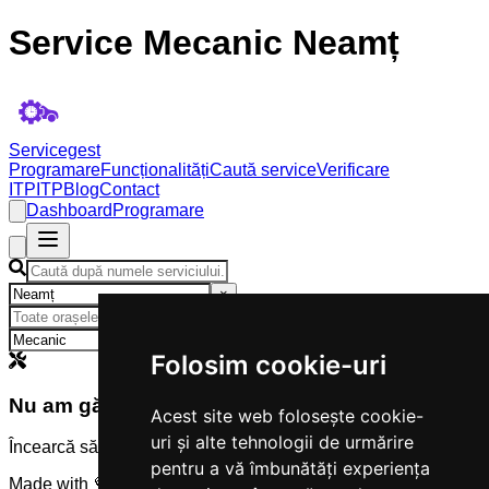
Service Mecanic Neamț
Servicegest
Programare
Funcționalități
Caută service
Verificare
ITP
ITP
Blog
Contact
Dashboard
Programare
×
×
Folosim cookie-uri
Nu am găsit servicii
Acest site web folosește cookie-
uri și alte tehnologii de urmărire
Încearcă să modifici criteriile de căutare.
pentru a vă îmbunătăți experiența
Made with 💜 by
Servicegest