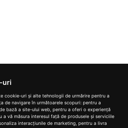
-uri
e cookie-uri și alte tehnologii de urmărire pentru a
ța de navigare în următoarele scopuri:
pentru a
 de bază a site-ului web
,
pentru a oferi o experiență
u a vă măsura interesul față de produsele și serviciile
sonaliza interacțiunile de marketing
,
pentru a livra