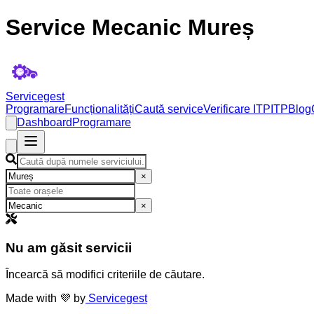
Service Mecanic Mureș
Servicegest
Programare
Funcționalități
Caută service
Verificare ITP
ITP
Blog
Dashboard
Programare
×
×
Nu am găsit servicii
Încearcă să modifici criteriile de căutare.
Made with 💜 by
Servicegest