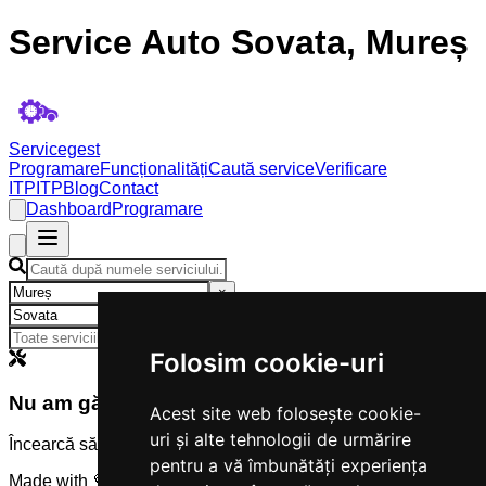
Service Auto Sovata, Mureș
Servicegest
Programare
Funcționalități
Caută service
Verificare
ITP
ITP
Blog
Contact
Dashboard
Programare
×
×
Folosim cookie-uri
Nu am găsit servicii
Acest site web folosește cookie-
uri și alte tehnologii de urmărire
Încearcă să modifici criteriile de căutare.
pentru a vă îmbunătăți experiența
Made with 💜 by
Servicegest