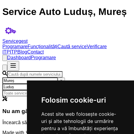
Service Auto Luduș, Mureș
Servicegest
Programare
Funcționalități
Caută service
Verificare
ITP
ITP
Blog
Contact
Dashboard
Programare
×
×
Folosim cookie-uri
Nu am găsit servicii
Acest site web folosește cookie-
uri și alte tehnologii de urmărire
Încearcă să modifici criteriile de căutare.
pentru a vă îmbunătăți experiența
Made with 💜 by
Servicegest