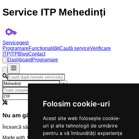
Service ITP Mehedinți
Servicegest
Programare
Funcționalități
Caută service
Verificare
ITP
ITP
Blog
Contact
Dashboard
Programare
×
×
Folosim cookie-uri
Nu am găsit servicii
Acest site web folosește cookie-
uri și alte tehnologii de urmărire
Încearcă să modifici criteriile de căutare.
pentru a vă îmbunătăți experiența
Made with 💜 by
Servicegest