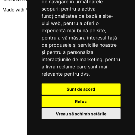
de navigare în următoarele
scopuri:
pentru a activa
Made with 💜 by
Servicegest
funcționalitatea de bază a site-
ului web
,
pentru a oferi o
experiență mai bună pe site
,
pentru a vă măsura interesul față
de produsele și serviciile noastre
și pentru a personaliza
interacțiunile de marketing
,
pentru
a livra reclame care sunt mai
relevante pentru dvs
.
Sunt de acord
Refuz
Vreau să schimb setările