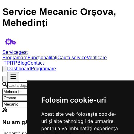
Service Mecanic Orșova,
Mehedinți
Servicegest
Programare
Funcționalități
Caută service
Verificare
ITP
ITP
Blog
Contact
Dashboard
Programare
×
×
Folosim cookie-uri
×
Acest site web folosește cookie-
uri și alte tehnologii de urmărire
Nu am găsit servicii
pentru a vă îmbunătăți experiența
Încearcă să modifici criteriile de căutare.