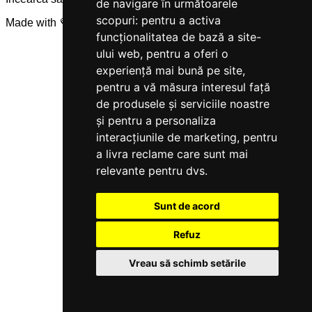
de navigare în următoarele
scopuri:
pentru a activa
Made with 💜 by
Servicegest
funcționalitatea de bază a site-
ului web
,
pentru a oferi o
experiență mai bună pe site
,
pentru a vă măsura interesul față
de produsele și serviciile noastre
și pentru a personaliza
interacțiunile de marketing
,
pentru
a livra reclame care sunt mai
relevante pentru dvs
.
Sunt de acord
Refuz
Vreau să schimb setările