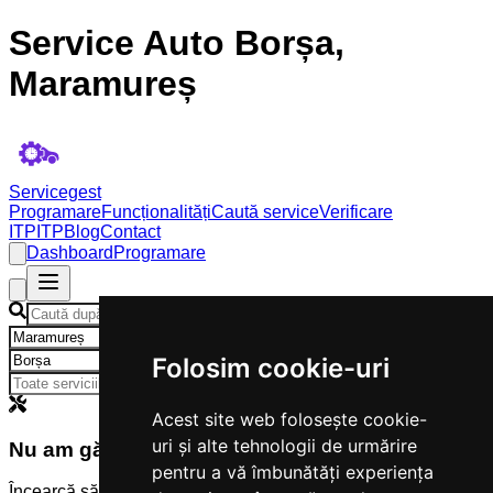
Service Auto Borșa,
Maramureș
Servicegest
Programare
Funcționalități
Caută service
Verificare
ITP
ITP
Blog
Contact
Dashboard
Programare
×
×
Folosim cookie-uri
Acest site web folosește cookie-
uri și alte tehnologii de urmărire
Nu am găsit servicii
pentru a vă îmbunătăți experiența
Încearcă să modifici criteriile de căutare.