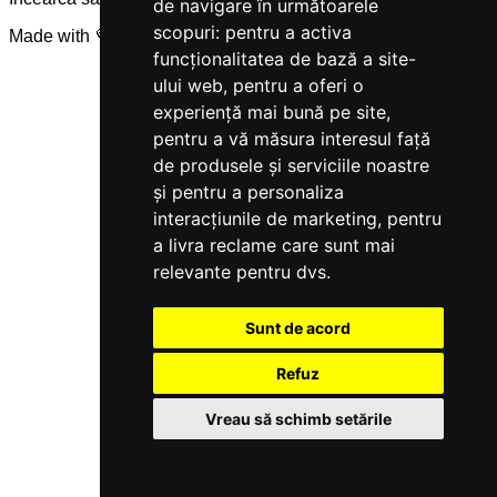
de navigare în următoarele
scopuri:
pentru a activa
Made with 💜 by
Servicegest
funcționalitatea de bază a site-
ului web
,
pentru a oferi o
experiență mai bună pe site
,
pentru a vă măsura interesul față
de produsele și serviciile noastre
și pentru a personaliza
interacțiunile de marketing
,
pentru
a livra reclame care sunt mai
relevante pentru dvs
.
Sunt de acord
Refuz
Vreau să schimb setările