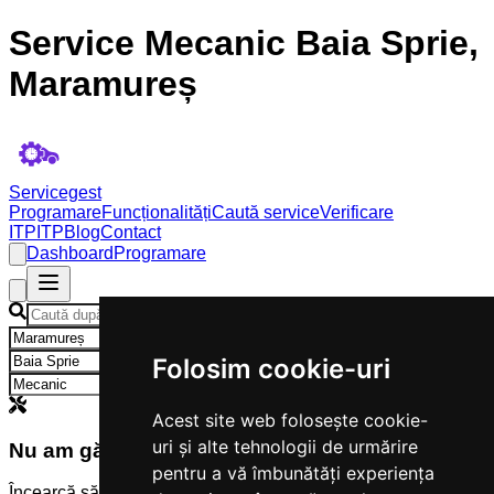
Service Mecanic Baia Sprie,
Maramureș
Servicegest
Programare
Funcționalități
Caută service
Verificare
ITP
ITP
Blog
Contact
Dashboard
Programare
×
×
Folosim cookie-uri
×
Acest site web folosește cookie-
uri și alte tehnologii de urmărire
Nu am găsit servicii
pentru a vă îmbunătăți experiența
Încearcă să modifici criteriile de căutare.