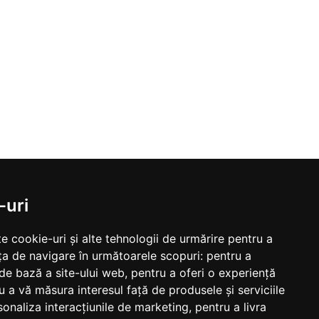
-uri
e cookie-uri și alte tehnologii de urmărire pentru a
ța de navigare în următoarele scopuri:
pentru a
 de bază a site-ului web
,
pentru a oferi o experiență
u a vă măsura interesul față de produsele și serviciile
sonaliza interacțiunile de marketing
,
pentru a livra