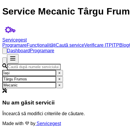
Service Mecanic Târgu Frumo
Servicegest
Programare
Funcționalități
Caută service
Verificare ITP
ITP
Blog
Dashboard
Programare
×
×
×
Nu am găsit servicii
Încearcă să modifici criteriile de căutare.
Made with 💜 by
Servicegest