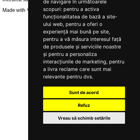
de navigare în următoarele
scopuri:
pentru a activa
Made with 💜 by
Servicegest
funcționalitatea de bază a site-
ului web
,
pentru a oferi o
experiență mai bună pe site
,
pentru a vă măsura interesul față
de produsele și serviciile noastre
și pentru a personaliza
interacțiunile de marketing
,
pentru
a livra reclame care sunt mai
relevante pentru dvs
.
Sunt de acord
Refuz
Vreau să schimb setările