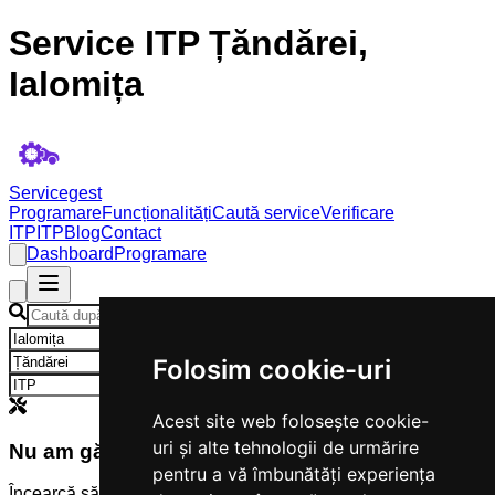
Service ITP Țăndărei,
Ialomița
Servicegest
Programare
Funcționalități
Caută service
Verificare
ITP
ITP
Blog
Contact
Dashboard
Programare
×
×
Folosim cookie-uri
×
Acest site web folosește cookie-
uri și alte tehnologii de urmărire
Nu am găsit servicii
pentru a vă îmbunătăți experiența
Încearcă să modifici criteriile de căutare.