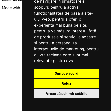
de navigare în următoarele
scopuri:
pentru a activa
Made with 💜 by
Servicegest
funcționalitatea de bază a site-
ului web
,
pentru a oferi o
experiență mai bună pe site
,
pentru a vă măsura interesul față
de produsele și serviciile noastre
și pentru a personaliza
interacțiunile de marketing
,
pentru
a livra reclame care sunt mai
relevante pentru dvs
.
Sunt de acord
Refuz
Vreau să schimb setările