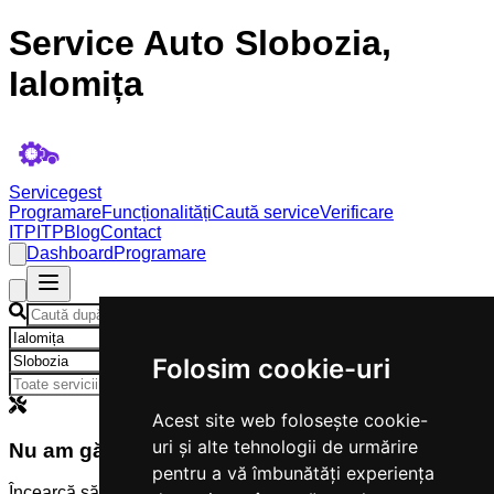
Service Auto Slobozia,
Ialomița
Servicegest
Programare
Funcționalități
Caută service
Verificare
ITP
ITP
Blog
Contact
Dashboard
Programare
×
×
Folosim cookie-uri
Acest site web folosește cookie-
uri și alte tehnologii de urmărire
Nu am găsit servicii
pentru a vă îmbunătăți experiența
Încearcă să modifici criteriile de căutare.