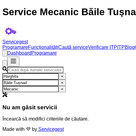
Service Mecanic Băile Tușna
Servicegest
Programare
Funcționalități
Caută service
Verificare ITP
ITP
Blog
Dashboard
Programare
×
×
×
Nu am găsit servicii
Încearcă să modifici criteriile de căutare.
Made with 💜 by
Servicegest