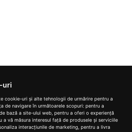
-uri
e cookie-uri și alte tehnologii de urmărire pentru a
ța de navigare în următoarele scopuri:
pentru a
 de bază a site-ului web
,
pentru a oferi o experiență
u a vă măsura interesul față de produsele și serviciile
sonaliza interacțiunile de marketing
,
pentru a livra