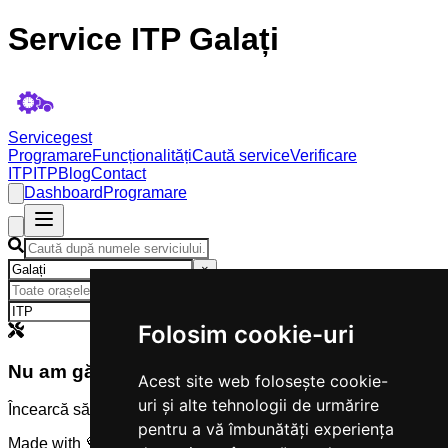
Service ITP Galați
Servicegest
Programare
Funcționalități
Caută service
Verificare
ITP
ITP
Blog
Contact
Dashboard
Programare
×
×
Folosim cookie-uri
Nu am găsit servicii
Acest site web folosește cookie-
uri și alte tehnologii de urmărire
Încearcă să modifici criteriile de căutare.
pentru a vă îmbunătăți experiența
Made with 💜 by
Servicegest