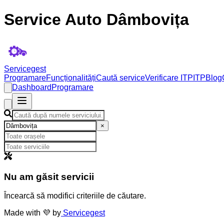
Service Auto Dâmbovița
Servicegest
Programare
Funcționalități
Caută service
Verificare ITP
ITP
Blog
Dashboard
Programare
×
Nu am găsit servicii
Încearcă să modifici criteriile de căutare.
Made with 💜 by
Servicegest