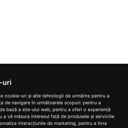
-uri
e cookie-uri și alte tehnologii de urmărire pentru a
ța de navigare în următoarele scopuri:
pentru a
 de bază a site-ului web
,
pentru a oferi o experiență
u a vă măsura interesul față de produsele și serviciile
sonaliza interacțiunile de marketing
,
pentru a livra