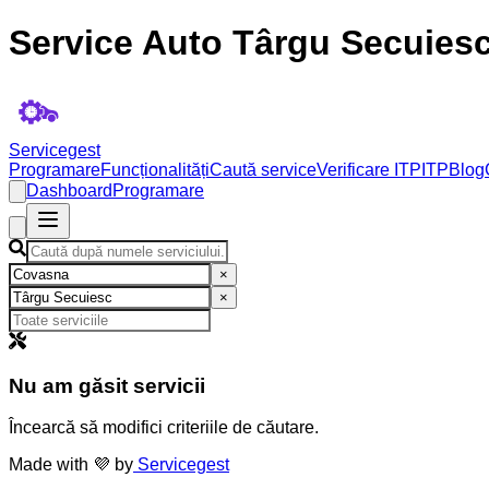
Service Auto Târgu Secuies
Servicegest
Programare
Funcționalități
Caută service
Verificare ITP
ITP
Blog
Dashboard
Programare
×
×
Nu am găsit servicii
Încearcă să modifici criteriile de căutare.
Made with 💜 by
Servicegest