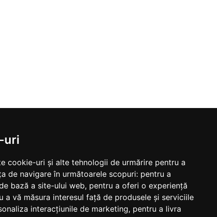
-uri
e cookie-uri și alte tehnologii de urmărire pentru a
ța de navigare în următoarele scopuri:
pentru a
 de bază a site-ului web
,
pentru a oferi o experiență
u a vă măsura interesul față de produsele și serviciile
sonaliza interacțiunile de marketing
,
pentru a livra