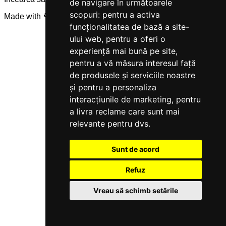
de navigare în următoarele
scopuri:
pentru a activa
Made with 💜 by
Servicegest
funcționalitatea de bază a site-
ului web
,
pentru a oferi o
experiență mai bună pe site
,
pentru a vă măsura interesul față
de produsele și serviciile noastre
și pentru a personaliza
interacțiunile de marketing
,
pentru
a livra reclame care sunt mai
relevante pentru dvs
.
Sunt de acord
Refuz
Vreau să schimb setările