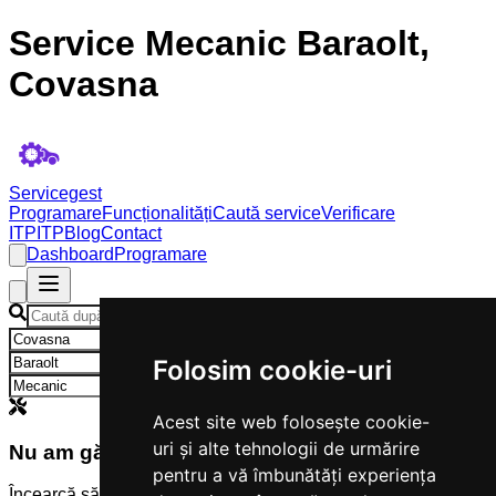
Service Mecanic Baraolt,
Covasna
Servicegest
Programare
Funcționalități
Caută service
Verificare
ITP
ITP
Blog
Contact
Dashboard
Programare
×
×
Folosim cookie-uri
×
Acest site web folosește cookie-
uri și alte tehnologii de urmărire
Nu am găsit servicii
pentru a vă îmbunătăți experiența
Încearcă să modifici criteriile de căutare.