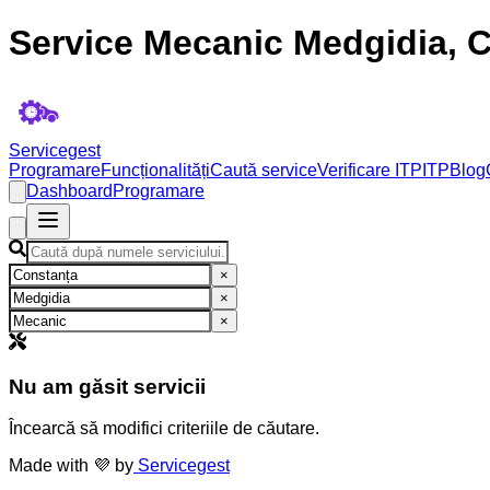
Service Mecanic Medgidia, 
Servicegest
Programare
Funcționalități
Caută service
Verificare ITP
ITP
Blog
Dashboard
Programare
×
×
×
Nu am găsit servicii
Încearcă să modifici criteriile de căutare.
Made with 💜 by
Servicegest