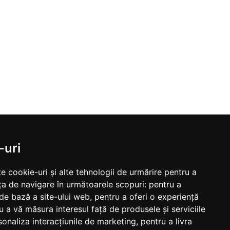
-uri
e cookie-uri și alte tehnologii de urmărire pentru a
ța de navigare în următoarele scopuri:
pentru a
 de bază a site-ului web
,
pentru a oferi o experiență
u a vă măsura interesul față de produsele și serviciile
sonaliza interacțiunile de marketing
,
pentru a livra