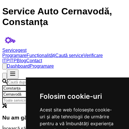
Service Auto Cernavodă,
Constanța
Servicegest
Programare
Funcționalități
Caută service
Verificare
ITP
ITP
Blog
Contact
Dashboard
Programare
×
×
Folosim cookie-uri
Acest site web folosește cookie-
uri și alte tehnologii de urmărire
Nu am găsit servicii
pentru a vă îmbunătăți experiența
Încearcă să modifici criteriile de căutare.