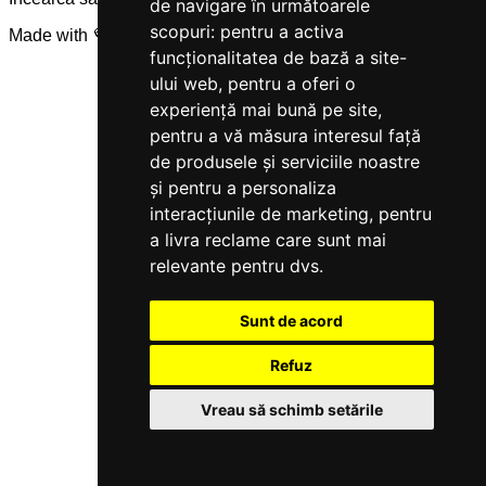
de navigare în următoarele
scopuri:
pentru a activa
Made with 💜 by
Servicegest
funcționalitatea de bază a site-
ului web
,
pentru a oferi o
experiență mai bună pe site
,
pentru a vă măsura interesul față
de produsele și serviciile noastre
și pentru a personaliza
interacțiunile de marketing
,
pentru
a livra reclame care sunt mai
relevante pentru dvs
.
Sunt de acord
Refuz
Vreau să schimb setările