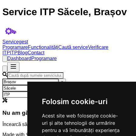
Service ITP Săcele, Brașov
Servicegest
Programare
Funcționalități
Caută service
Verificare
ITP
ITP
Blog
Contact
Dashboard
Programare
×
×
×
Folosim cookie-uri
Nu am găsit servicii
Acest site web folosește cookie-
uri și alte tehnologii de urmărire
Încearcă să modifici criteriile de căutare.
pentru a vă îmbunătăți experiența
Made with 💜 by
Servicegest