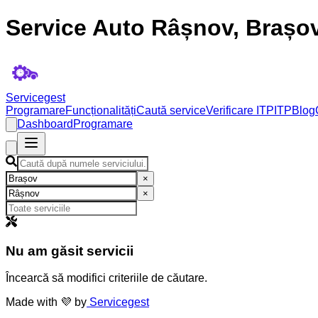
Service Auto Râșnov, Brașo
Servicegest
Programare
Funcționalități
Caută service
Verificare ITP
ITP
Blog
Dashboard
Programare
×
×
Nu am găsit servicii
Încearcă să modifici criteriile de căutare.
Made with 💜 by
Servicegest