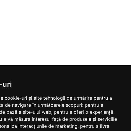
-uri
e cookie-uri și alte tehnologii de urmărire pentru a
ța de navigare în următoarele scopuri:
pentru a
 de bază a site-ului web
,
pentru a oferi o experiență
u a vă măsura interesul față de produsele și serviciile
sonaliza interacțiunile de marketing
,
pentru a livra