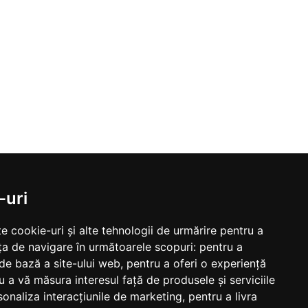
-uri
e cookie-uri și alte tehnologii de urmărire pentru a
ța de navigare în următoarele scopuri:
pentru a
 de bază a site-ului web
,
pentru a oferi o experiență
u a vă măsura interesul față de produsele și serviciile
sonaliza interacțiunile de marketing
,
pentru a livra