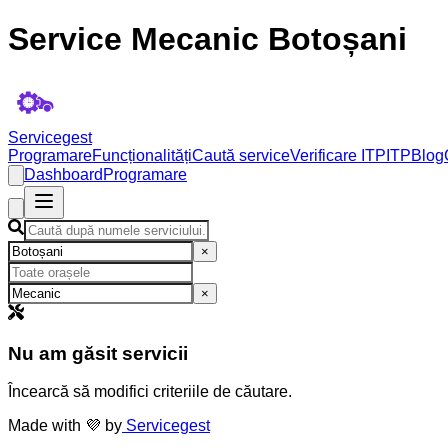
Service Mecanic Botoșani
Servicegest
Programare
Funcționalități
Caută service
Verificare ITP
ITP
Blog
Dashboard
Programare
×
×
Nu am găsit servicii
Încearcă să modifici criteriile de căutare.
Made with 💜 by
Servicegest