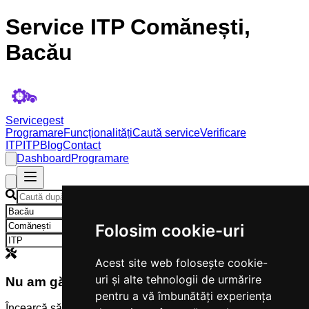
Service ITP Comănești,
Bacău
Servicegest
Programare
Funcționalități
Caută service
Verificare
ITP
ITP
Blog
Contact
Dashboard
Programare
×
×
Folosim cookie-uri
×
Acest site web folosește cookie-
uri și alte tehnologii de urmărire
Nu am găsit servicii
pentru a vă îmbunătăți experiența
Încearcă să modifici criteriile de căutare.