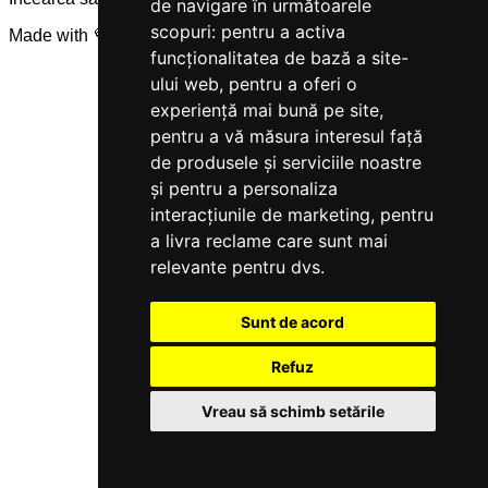
de navigare în următoarele
scopuri:
pentru a activa
Made with 💜 by
Servicegest
funcționalitatea de bază a site-
ului web
,
pentru a oferi o
experiență mai bună pe site
,
pentru a vă măsura interesul față
de produsele și serviciile noastre
și pentru a personaliza
interacțiunile de marketing
,
pentru
a livra reclame care sunt mai
relevante pentru dvs
.
Sunt de acord
Refuz
Vreau să schimb setările