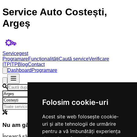
Service Auto Costești,
Argeș
Servicegest
Programare
Funcționalități
Caută service
Verificare
ITP
ITP
Blog
Contact
Dashboard
Programare
×
×
Folosim cookie-uri
Acest site web folosește cookie-
uri și alte tehnologii de urmărire
Nu am găsit servicii
pentru a vă îmbunătăți experiența
Încearcă să modifici criteriile de căutare.