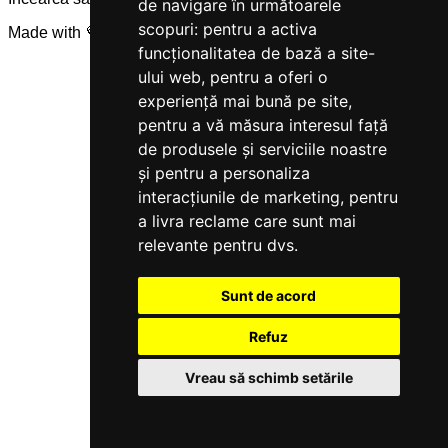
de navigare în următoarele
scopuri:
pentru a activa
Made with 💜 by
Servicegest
funcționalitatea de bază a site-
ului web
,
pentru a oferi o
experiență mai bună pe site
,
pentru a vă măsura interesul față
de produsele și serviciile noastre
și pentru a personaliza
interacțiunile de marketing
,
pentru
a livra reclame care sunt mai
relevante pentru dvs
.
Sunt de acord
Refuz
Vreau să schimb setările